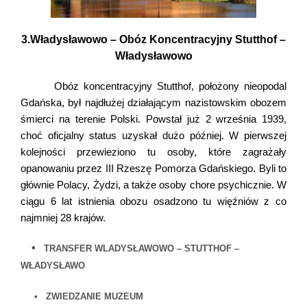
3.Władysławowo – Obóz Koncentracyjny Stutthof –
Władysławowo
Obóz koncentracyjny Stutthof
, położony
nieopodal
Gd
ańska, był najdłużej działającym nazistowskim obozem
śmierci na terenie Polski. Powstał już
2 września 1939
,
choć oficjalny status uzyskał dużo później. W pierwszej
kolejności przewieziono tu osoby, które zagrażały
opanowaniu przez III Rzeszę Pomorza Gdańskiego. Byli to
głównie Polacy, Żydzi, a także osoby chore psychicznie. W
ciągu 6 lat istnienia obozu osadzono tu więźniów z co
najmniej 28 krajów.
•
TRANSFER WLADYSŁAWOWO – STUTTHOF –
WŁADYSŁAWO
•
ZWIEDZANIE MUZEUM